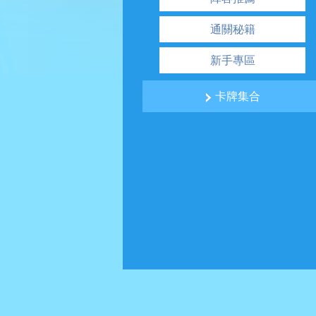
通關秘籍
新手專區
卡牌集合